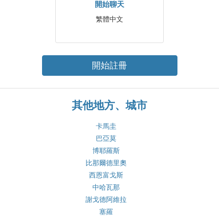
開始聊天
繁體中文
開始註冊
其他地方、城市
卡馬圭
巴亞莫
博耶羅斯
比那爾德里奧
西恩富戈斯
中哈瓦那
謝戈德阿維拉
塞羅