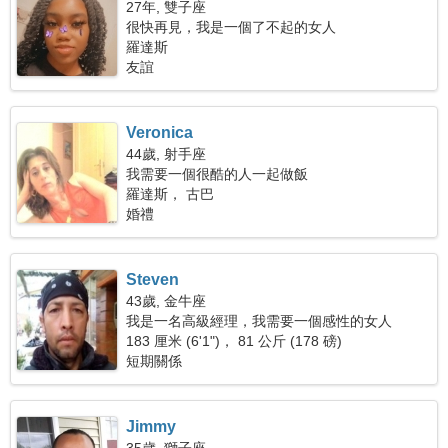
27年, 雙子座
很快再見，我是一個了不起的女人
羅達斯
友誼
Veronica
44歲, 射手座
我需要一個很酷的人一起做飯
羅達斯， 古巴
婚禮
Steven
43歲, 金牛座
我是一名高級經理，我需要一個感性的女人
183 厘米 (6'1")， 81 公斤 (178 磅)
短期關係
Jimmy