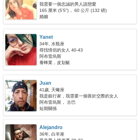
我需要一個忠誠的男人談戀愛
165 厘米 (5'5")， 60 公斤 (132 磅)
婚姻
Yanet
34年, 水瓶座
尋找情侶的女人 40-43
阿布雷烏斯
養蜂業，皮划艇
Juan
41歲, 天蠍座
我是銀行家，我需要一個善於交際的女人
阿布雷烏斯， 古巴
短期關係
Alejandro
36年, 白羊座