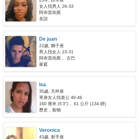
25年, 白羊座
女人找男人 26-33
阿布雷烏斯
友誼
De juan
22歲, 獅子座
男人找女人 23-31
阿布雷烏斯， 古巴
家庭
Isa
35歲, 天秤座
單身女人找老公 40-46
160 厘米 (5'3")， 61 公斤 (134 磅)
歷史，寵物
Veronica
43歲, 射手座